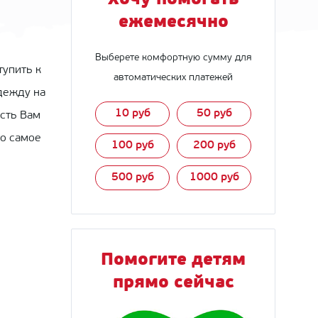
Хочу помогать
ежемесячно
Выберете комфортную сумму для
тупить к
автоматических платежей
дежду на
10 руб
50 руб
сть Вам
то самое
100 руб
200 руб
500 руб
1000 руб
Помогите детям
прямо сейчас