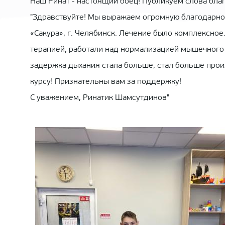
Наш Ринат - настоящий боец! Публикуем слова благ
"Здравствуйте! Мы выражаем огромную благодарно
«Сакура», г. Челябинск. Лечение было комплексное
терапией, работали над нормализацией мышечного 
задержка дыхания стала больше, стал больше произ
курсу! Признательны вам за поддержку!
С уважением, Ринатик Шамсутдинов"