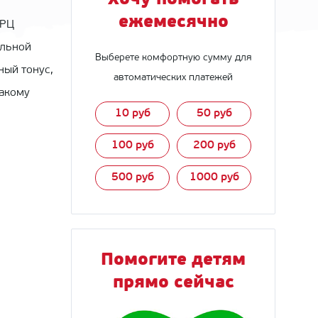
Хочу помогать
ежемесячно
 РЦ
альной
Выберете комфортную сумму для
ный тонус,
автоматических платежей
такому
10 руб
50 руб
100 руб
200 руб
500 руб
1000 руб
Помогите детям
прямо сейчас