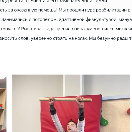
одарности от Рината и его замечательной семьи:
сть за оказанную помощь! Мы прошли курс реабилитации в
. Занимались с логопедом, адаптивной физкультурой, ману
тонуса. У Ринатика стала крепче спина, уменьшился мышеч
носить слов, уверенно стоять на ногах. Мы безумно рады 